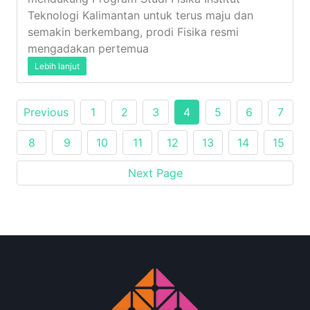
Teknologi Kalimantan untuk terus maju dan
semakin berkembang, prodi Fisika resmi
mengadakan pertemua
Lebih lanjut
Previous
1
2
3
4
5
6
7
8
9
10
11
12
13
14
15
Next Page