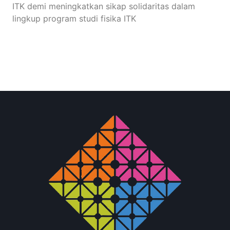
ITK demi meningkatkan sikap solidaritas dalam
lingkup program studi fisika ITK