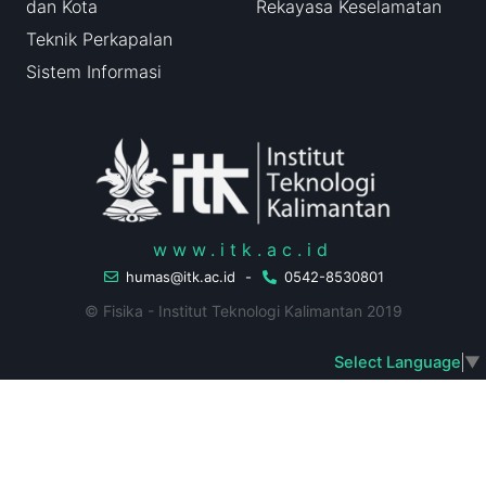
dan Kota
Rekayasa Keselamatan
Teknik Perkapalan
Sistem Informasi
www.itk.ac.id
humas@itk.ac.id
-
0542-8530801
© Fisika - Institut Teknologi Kalimantan 2019
Select Language
▼