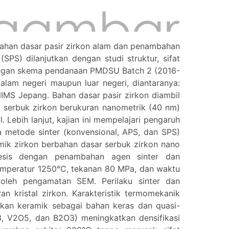
rbahan dasar pasir zirkon alam dan penambahan
PS) dilanjutkan dengan studi struktur, sifat
 naungan skema pendanaan PMDSU Batch 2 (2016-
alam negeri maupun luar negeri, diantaranya:
NIMS Jepang. Bahan dasar pasir zirkon diambil
i serbuk zirkon berukuran nanometrik (40 nm)
 Lebih lanjut, kajian ini mempelajari pengaruh
metode sinter (konvensional, APS, dan SPS)
ramik zirkon berbahan dasar serbuk zirkon nano
tesis dengan penambahan agen sinter dan
emperatur 1250°C, tekanan 80 MPa, dan waktu
 oleh pengamatan SEM. Perilaku sinter dan
 kristal zirkon. Karakteristik termomekanik
hkan keramik sebagai bahan keras dan quasi-
O3, V2O5, dan B2O3) meningkatkan densifikasi