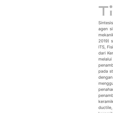
Sintesi
agen si
mekanik
2019) s
ITS, Fi
dari Ke
melalui
penamb
pada st
dengan
menggun
penaha
penamba
kerami
ductile