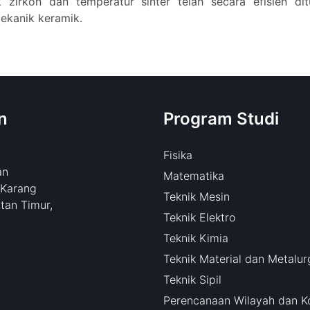
k zirkon dan temperatur sinter telah secara efisien di
ekanik keramik.
n
Program Studi
Fisika
an
Matematika
 Karang
Teknik Mesin
tan Timur,
Teknik Elektro
Teknik Kimia
Teknik Material dan Metalur
Teknik Sipil
Perencanaan Wilayah dan K