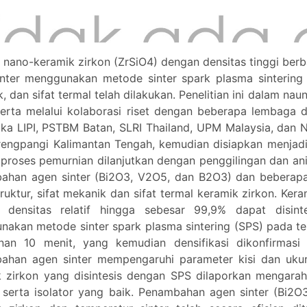
s nano-keramik zirkon (ZrSiO4) dengan densitas tinggi be
nter menggunakan metode sinter spark plasma sintering (S
, dan sifat termal telah dilakukan. Penelitian ini dalam
erta melalui kolaborasi riset dengan beberapa lembaga d
sika LIPI, PSTBM Batan, SLRI Thailand, UPM Malaysia, dan 
rengpangi Kalimantan Tengah, kemudian disiapkan menjad
 proses pemurnian dilanjutkan dengan penggilingan dan anil.
ahan agen sinter (Bi2O3, V2O5, dan B2O3) dan beberapa 
ruktur, sifat mekanik dan sifat termal keramik zirkon. Ke
 densitas relatif hingga sebesar 99,9% dapat disin
akan metode sinter spark plasma sintering (SPS) pada t
nan 10 menit, yang kemudian densifikasi dikonfirmasi
han agen sinter mempengaruhi parameter kisi dan ukuran
k zirkon yang disintesis dengan SPS dilaporkan mengara
, serta isolator yang baik. Penambahan agen sinter (Bi2