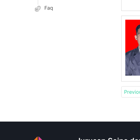
Faq
Previo