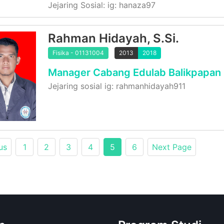
Jejaring Sosial: ig: hanaza97
Rahman Hidayah, S.Si.
Fisika - 01131004
2013
2018
Manager Cabang Edulab Balikpapan
Jejaring sosial ig: rahmanhidayah911
us
1
2
3
4
5
6
Next Page