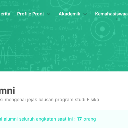
erita
Profile Prodi
Akademik
Kemahasiswaa
mni
si mengenai jejak lulusan program studi Fisika
l alumni seluruh angkatan saat ini :
17
orang